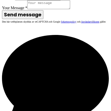
Your Message
*
Send message
Den här webbplatsen skyddas av reCAPTCHA och Google
Sekretesspolicy
och
Användarvillkoren
gäller.