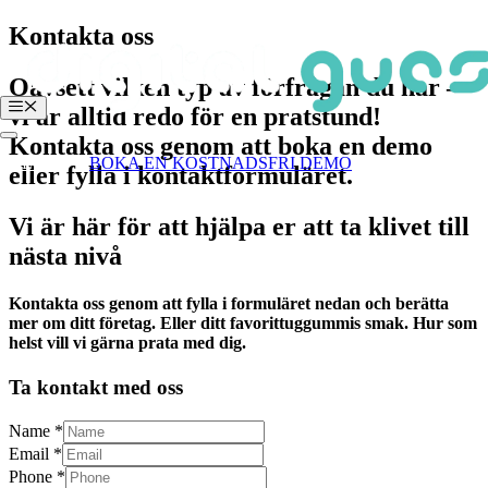
Hoppa
Kontakta oss
till
innehåll
Oavsett vilken typ av förfrågan du har –
Meny
vi är alltid redo för en pratstund!
Kontakta oss genom att boka en demo
Login
BOKA EN KOSTNADSFRI DEMO
eller fylla i kontaktformuläret.
Vi är här för att hjälpa er att ta klivet till
nästa nivå
Kontakta oss genom att fylla i formuläret nedan och berätta
mer om ditt företag. Eller ditt favorittuggummis smak. Hur som
helst vill vi gärna prata med dig.
Ta kontakt med oss
Name
*
Email
*
Phone
*