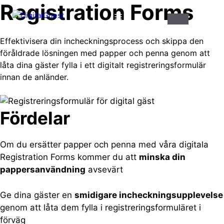
Registration Forms
Hoppa
Meny
till
innehåll
Effektivisera din incheckningsprocess och skippa den
föråldrade lösningen med papper och penna genom att
låta dina gäster fylla i ett digitalt registreringsformulär
innan de anländer.
Fördelar
Om du ersätter papper och penna med våra digitala
Registration Forms kommer du att
minska din
pappersanvändning
avsevärt
Ge dina gäster en
smidigare incheckningsupplevelse
genom att låta dem fylla i registreringsformuläret i
förväg