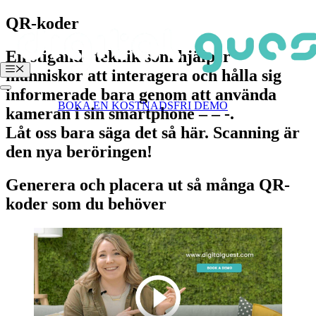
Hoppa
QR-koder
till
innehåll
En
stigande teknik
som hjälper
Meny
människor att
interagera
och
hålla sig
informerade
bara genom att använda
Login
BOKA EN KOSTNADSFRI DEMO
kameran i sin
smartphone
– – -.
Låt oss bara säga det så här.
Scanning är
den nya beröringen!
Generera och placera ut så många QR-
koder som du behöver