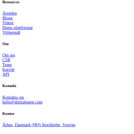
Resources
Ärenden
Blogg
Videor
Demo plattformar
Vittnesmål
Om
Om oss
CSR
Team
Karriär
API
Kontakt
Kontakta oss
hello@digitalguest.com
Kontor
Århus, Danmark (HQ)
Stockholm, Sverige