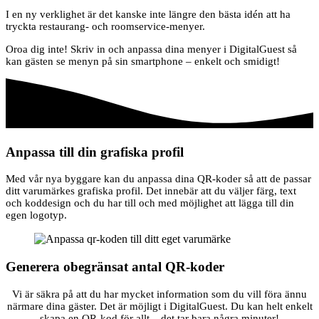
I en ny verklighet är det kanske inte längre den bästa idén att ha
tryckta restaurang- och roomservice-menyer.
Oroa dig inte! Skriv in och anpassa dina menyer i DigitalGuest så
kan gästen se menyn på sin smartphone – enkelt och smidigt!
Anpassa till din grafiska profil
Med vår nya byggare kan du anpassa dina QR-koder så att de passar
ditt varumärkes grafiska profil. Det innebär att du väljer färg, text
och koddesign och du har till och med möjlighet att lägga till din
egen logotyp.
Generera obegränsat antal QR-koder
Vi är säkra på att du har mycket information som du vill föra ännu
närmare dina gäster. Det är möjligt i DigitalGuest. Du kan helt enkelt
skapa en QR-kod för allt – det tar bara några minuter!