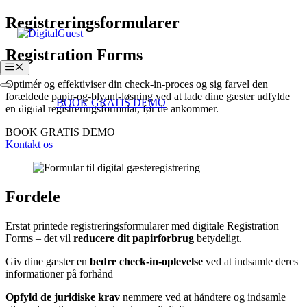
Hop
Registreringsformularer
til
indhold
Registration Forms
Menu
Optimér og effektiviser din check-in-proces og sig farvel den
forældede papir-og-blyant-løsning ved at lade dine gæster udfylde
Login
BOOK GRATIS DEMO
en digital registreringsformular, før de ankommer.
BOOK GRATIS DEMO
Kontakt os
Fordele
Erstat printede registreringsformularer med digitale Registration
Forms – det vil
reducere dit papirforbrug
betydeligt.
Giv dine gæster en
bedre check-in-oplevelse
ved at indsamle deres
informationer på forhånd
Opfyld de juridiske krav
nemmere ved at håndtere og indsamle