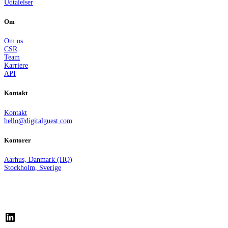
Udtalelser
Om
Om os
CSR
Team
Karriere
API
Kontakt
Kontakt
hello@digitalguest.com
Kontorer
Aarhus, Danmark (HQ)
Stockholm, Sverige
LinkedIn