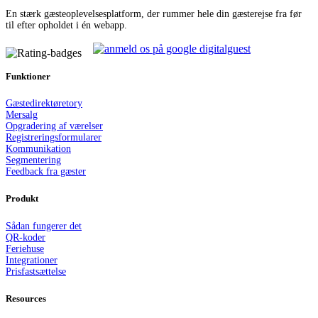
En stærk gæsteoplevelsesplatform, der rummer hele din gæsterejse fra før
til efter opholdet i én webapp.
Funktioner
Gæstedirektør
e
tory
Mersalg
Opgradering af værelser
Registreringsformularer
Kommunikation
Segmentering
Feedback fra gæster
Produkt
Sådan fungerer det
QR-koder
Feriehuse
Integrationer
Prisfastsættelse
Resources