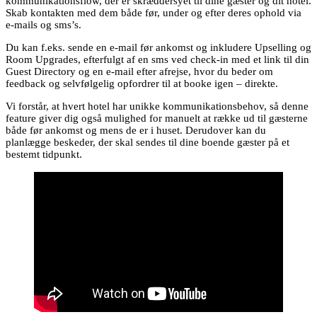
kommunikationsflow, der er skræddersyet til dine gæster og dit hotel.
Skab kontakten med dem både før, under og efter deres ophold via
e-mails og sms’s.
Du kan f.eks. sende en e-mail før ankomst og inkludere Upselling og
Room Upgrades, efterfulgt af en sms ved check-in med et link til din
Guest Directory og en e-mail efter afrejse, hvor du beder om
feedback og selvfølgelig opfordrer til at booke igen – direkte.
Vi forstår, at hvert hotel har unikke kommunikationsbehov, så denne
feature giver dig også mulighed for manuelt at række ud til gæsterne
både før ankomst og mens de er i huset. Derudover kan du
planlægge beskeder, der skal sendes til dine boende gæster på et
bestemt tidpunkt.