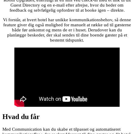
Room Upgrades, efterfulgt af en sms ved check-in med et link til dit
Guest Directory og en e-mail efter afrejse, hvor du beder om
feedback og selvfølgelig opfordrer til at booke igen – direkte.
Vi forstår, at hvert hotel har unikke kommunikationsbehov, så denne
feature giver dig også mulighed for manuelt at række ud til gæsterne
både før ankomst og mens de er i huset. Derudover kan du
planlægge beskeder, der skal sendes til dine boende gæster på et
bestemt tidspunkt.
Hvad du får
Med Communication kan du skabe et tilpasset og automatiseret