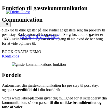
Hop
Funktion til gæstekommunikation
til
indhold
Communication
Menu
Ræk ud til dine gæster på alle stadier af gæsterejsen; fra pre-stay til
post-stay. Både automatisk og manuelt. Sørg for, at dine gæster er
Login
BOOK GRATIS DEMO
100% velinformerede og har nem adgang til alt, hvad de har brug
for at vide og mere til.
BOOK GRATIS DEMO
Kontakt os
Fordele
Automatisér din gæstekommunikation fra pre-stay til post-stay,
og
spar værdifuld tid
i din hoteldrift
Vores white label-platform giver dig mulighed for at skræddersy din
kommunikation, så den passer
til din unikke brandidentitet og
tone of voice