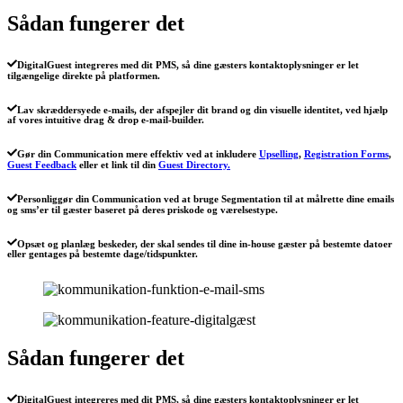
Sådan fungerer det
DigitalGuest integreres med dit PMS, så dine gæsters kontaktoplysninger er let
tilgængelige direkte på platformen.
Lav skræddersyede e-mails, der afspejler dit brand og din visuelle identitet, ved hjælp
af vores intuitive drag & drop e-mail-builder.
Gør din Communication mere effektiv ved at inkludere
Upselling
,
Registration Forms
,
Guest Feedback
eller et link til din
Guest Directory.
Personliggør din Communication ved at bruge Segmentation til at målrette dine emails
og sms’er til gæster baseret på deres priskode og værelsestype.
Opsæt og planlæg beskeder, der skal sendes til dine in-house gæster på bestemte datoer
eller gentages på bestemte dage/tidspunkter.
Sådan fungerer det
DigitalGuest integreres med dit PMS, så dine gæsters kontaktoplysninger er let