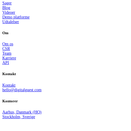
Sager
Blog
Videoer
Demo platforme
Udtalelser
Om
Om os
CSR
Team
Karriere
API
Kontakt
Kontakt
hello@digitalguest.com
Kontorer
Aarhus, Danmark (HQ)
Stockholm, Sverige