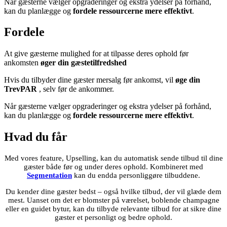
Når gæsterne vælger opgraderinger og ekstra ydelser på forhånd,
kan du planlægge og
fordele ressourcerne mere effektivt
.
Fordele
At give gæsterne mulighed for at tilpasse deres ophold før
ankomsten
øger din gæstetilfredshed
Hvis du tilbyder dine gæster mersalg før ankomst, vil
øge din
TrevPAR
, selv før de ankommer.
Når gæsterne vælger opgraderinger og ekstra ydelser på forhånd,
kan du planlægge og
fordele ressourcerne mere effektivt
.
Hvad du får
Med vores feature, Upselling, kan du automatisk sende tilbud til dine
gæster både før og under deres ophold. Kombineret med
Segmentation
kan du endda personliggøre tilbuddene.
Du kender dine gæster bedst – også hvilke tilbud, der vil glæde dem
mest. Uanset om det er blomster på værelset, boblende champagne
eller en guidet bytur, kan du tilbyde relevante tilbud for at sikre dine
gæster et personligt og bedre ophold.