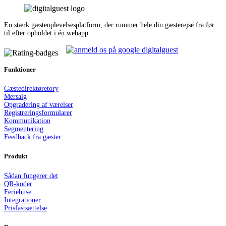
En stærk gæsteoplevelsesplatform, der rummer hele din gæsterejse fra før
til efter opholdet i én webapp.
Funktioner
Gæstedirektør
e
tory
Mersalg
Opgradering af værelser
Registreringsformularer
Kommunikation
Segmentering
Feedback fra gæster
Produkt
Sådan fungerer det
QR-koder
Feriehuse
Integrationer
Prisfastsættelse