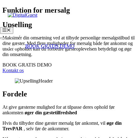
Hop
Funktion for mersalg
til
indhold
Upselling
Menu
Maksimér din omsætning ved at tilbyde personlige mersalgstilbud til
dine gæster. Med flere muligheder for mersalg både før ankomst og
Login
BOOK GRATIS DEMO
under opholdet kan du forbedre gæsteoplevelsen betydeligt og øge
din omsætning.
BOOK GRATIS DEMO
Kontakt os
Fordele
At give gæsterne mulighed for at tilpasse deres ophold før
ankomsten
øger din gæstetilfredshed
Hvis du tilbyder dine gæster mersalg før ankomst, vil
øge din
TrevPAR
, selv før de ankommer.