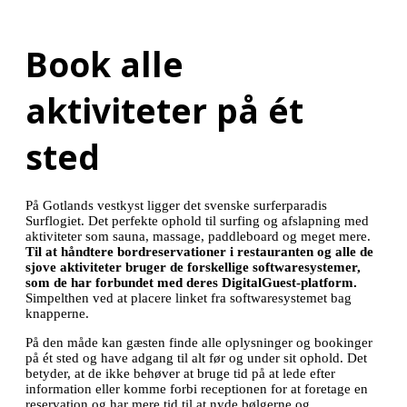
Book alle
aktiviteter på ét
sted
På Gotlands vestkyst ligger det svenske surferparadis
Surflogiet. Det perfekte ophold til surfing og afslapning med
aktiviteter som sauna, massage, paddleboard og meget mere.
Til at håndtere bordreservationer i restauranten og alle de
sjove aktiviteter bruger de forskellige softwaresystemer,
som de har forbundet med deres DigitalGuest-platform.
Simpelthen ved at placere linket fra softwaresystemet bag
knapperne.
På den måde kan gæsten finde alle oplysninger og bookinger
på ét sted og have adgang til alt før og under sit ophold. Det
betyder, at de ikke behøver at bruge tid på at lede efter
information eller komme forbi receptionen for at foretage en
reservation og har mere tid til at nyde bølgerne og