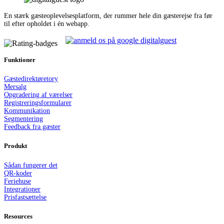
En stærk gæsteoplevelsesplatform, der rummer hele din gæsterejse fra før
til efter opholdet i én webapp.
Funktioner
Gæstedirektør
e
tory
Mersalg
Opgradering af værelser
Registreringsformularer
Kommunikation
Segmentering
Feedback fra gæster
Produkt
Sådan fungerer det
QR-koder
Feriehuse
Integrationer
Prisfastsættelse
Resources