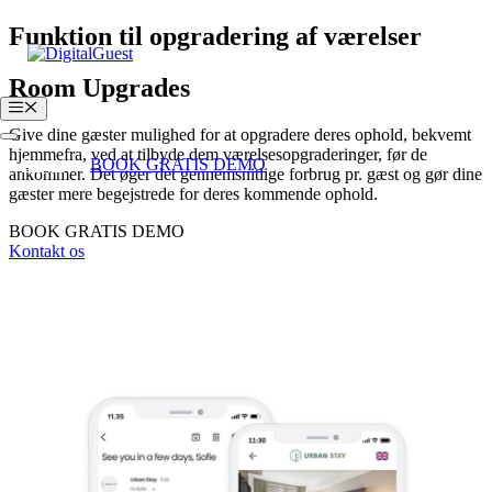
Hop
Funktion til opgradering af værelser
til
indhold
Room Upgrad
es
Menu
Give dine gæster mulighed for at opgradere deres ophold, bekvemt
hjemmefra, ved at tilbyde dem værelsesopgraderinger, før de
Login
BOOK GRATIS DEMO
ankommer. Det øger det gennemsnitlige forbrug pr. gæst og gør dine
gæster mere begejstrede for deres kommende ophold.
BOOK GRATIS DEMO
Kontakt os