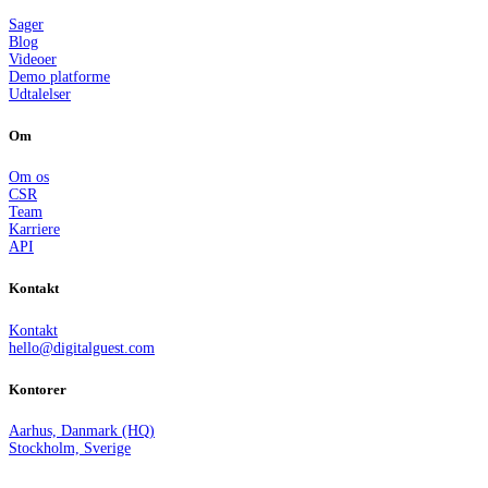
Sager
Blog
Videoer
Demo platforme
Udtalelser
Om
Om os
CSR
Team
Karriere
API
Kontakt
Kontakt
hello@digitalguest.com
Kontorer
Aarhus, Danmark (HQ)
Stockholm, Sverige