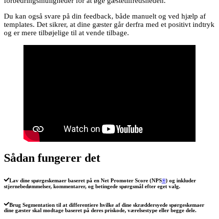
forbedringsmuligheder for at øge gæstetilfredsheden.
Du kan også svare på din feedback, både manuelt og ved hjælp af
templates. Det sikrer, at dine gæster går derfra med et positivt indtryk
og er mere tilbøjelige til at vende tilbage.
Sådan fungerer det
Lav dine spørgeskemaer baseret på en Net Promoter Score (NPS
®
) og inkluder
stjernebedømmelser, kommentarer, og betingede spørgsmål efter eget valg.
Brug Segmentation til at differentiere hvilke af dine skræddersyede spørgeskemaer
dine gæster skal modtage baseret på deres priskode, værelsestype eller begge dele.