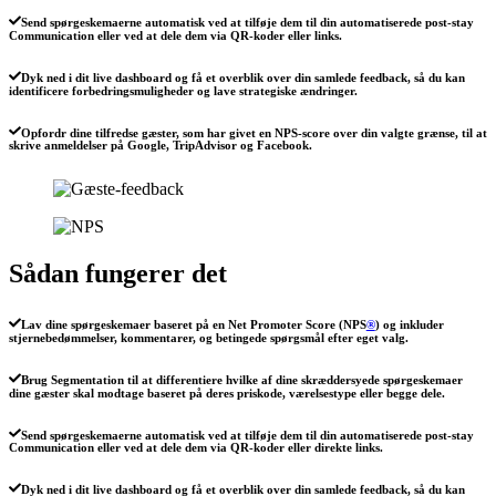
Send spørgeskemaerne automatisk ved at tilføje dem til din automatiserede post-stay
Communication eller ved at dele dem via QR-koder eller links.
Dyk ned i dit live dashboard og få et overblik over din samlede feedback, så du kan
identificere forbedringsmuligheder og lave strategiske ændringer.
Opfordr dine tilfredse gæster, som har givet en NPS-score over din valgte grænse, til at
skrive anmeldelser på Google, TripAdvisor og Facebook.
Sådan fungerer det
Lav dine spørgeskemaer baseret på en Net Promoter Score (NPS
®
) og inkluder
stjernebedømmelser, kommentarer, og betingede spørgsmål efter eget valg.
Brug Segmentation til at differentiere hvilke af dine skræddersyede spørgeskemaer
dine gæster skal modtage baseret på deres priskode, værelsestype eller begge dele.
Send spørgeskemaerne automatisk ved at tilføje dem til din automatiserede post-stay
Communication eller ved at dele dem via QR-koder eller direkte links.
Dyk ned i dit live dashboard og få et overblik over din samlede feedback, så du kan