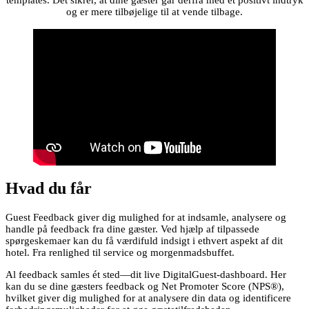
templates. Det sikrer, at dine gæster går derfra med et positivt indtryk
og er mere tilbøjelige til at vende tilbage.
Hvad du får
Guest Feedback giver dig mulighed for at indsamle, analysere og
handle på feedback fra dine gæster. Ved hjælp af tilpassede
spørgeskemaer kan du få værdifuld indsigt i ethvert aspekt af dit
hotel. Fra renlighed til service og morgenmadsbuffet.
Al feedback samles ét sted—dit live DigitalGuest-dashboard. Her
kan du se dine gæsters feedback og Net Promoter Score (NPS®),
hvilket giver dig mulighed for at analysere din data og identificere