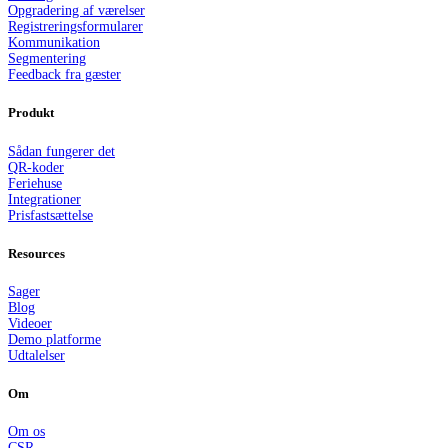
Opgradering af værelser
Registreringsformularer
Kommunikation
Segmentering
Feedback fra gæster
Produkt
Sådan fungerer det
QR-koder
Feriehuse
Integrationer
Prisfastsættelse
Resources
Sager
Blog
Videoer
Demo platforme
Udtalelser
Om
Om os
CSR