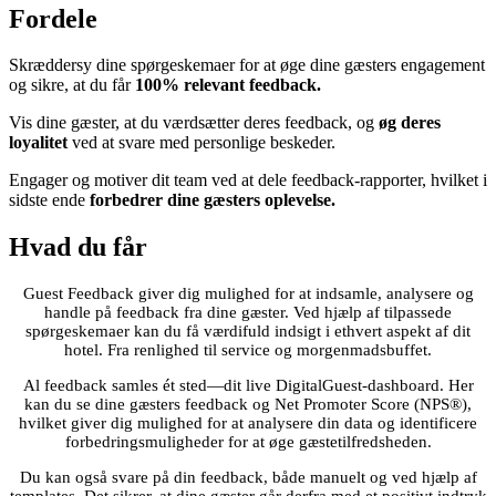
Fordele
Skræddersy dine spørgeskemaer for at øge dine gæsters engagement
og sikre, at du får
100% relevant feedback.
Vis dine gæster, at du værdsætter deres feedback, og
øg deres
loyalitet
ved at svare med personlige beskeder.
Engager og motiver dit team ved at dele feedback-rapporter, hvilket i
sidste ende
forbedrer dine gæsters oplevelse.
Hvad du får
Guest Feedback giver dig mulighed for at indsamle, analysere og
handle på feedback fra dine gæster. Ved hjælp af tilpassede
spørgeskemaer kan du få værdifuld indsigt i ethvert aspekt af dit
hotel. Fra renlighed til service og morgenmadsbuffet.
Al feedback samles ét sted—dit live DigitalGuest-dashboard. Her
kan du se dine gæsters feedback og Net Promoter Score (NPS®),
hvilket giver dig mulighed for at analysere din data og identificere
forbedringsmuligheder for at øge gæstetilfredsheden.
Du kan også svare på din feedback, både manuelt og ved hjælp af