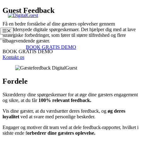
Hop
Guest Feedback
til
indhold
Få en bedre forståelse af dine gæsters oplevelser gennem
skræddersyede digitale spørgeskemaer. Det hjælper dig med at lave
Menu
strategiske forbedringer, som fører til større tilfredshed og flere
tilbagevendende gæster.
Login
BOOK GRATIS DEMO
BOOK GRATIS DEMO
Kontakt os
Fordele
Skræddersy dine spørgeskemaer for at øge dine gæsters engagement
og sikre, at du får
100% relevant feedback.
Vis dine gæster, at du værdsætter deres feedback, og
øg deres
loyalitet
ved at svare med personlige beskeder.
Engager og motiver dit team ved at dele feedback-rapporter, hvilket i
sidste ende f
orbedrer dine gæsters oplevelse.